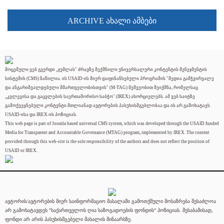
ARCHIVE ახალი ამბები
მოცემული ვებ გვერდი „ჯუმლას" ძრავზე შექმნილი უნივერსალური კონტენტის მენეჯმენტის
სისტემის (CMS) ნაწილია. ის USAID-ის მიერ დაფინანსებული პროგრამის "მედია გამჭვირვალე
და ანგარიშვალდებული მმართველობისთვის" (M-TAG) მეშვეობით შეიქმნა, რომელსაც
„კვლევისა და გაცვლების საერთაშორისო საბჭო" (IREX) ახორციელებს. ამ ვებ საიტზე
გამოქვეყნებული კონტენტი მთლიანად ავტორების პასუხისმგებლობაა და ის არ გამოხატავს
USAID-ისა და IREX-ის პოზიციას.
This web page is part of Joomla based universal CMS system, which was developed through the USAID funded
Media for Transparent and Accountable Governance (MTAG) program, implemented by IREX. The content
provided through this web-site is the sole responsibility of the authors and does not reflect the position of
USAID or IREX.
ავტორის/ავტორების მიერ საინფორმაციო მასალაში გამოთქმული მოსაზრება შესაძლოა
არ გამოხატავდეს "საქართველოს ღია საზოგადოების ფონდის" პოზიციას. შესაბამისად,
ფონდი არ არის პასუხისმგებელი მასალის შინაარსზე.