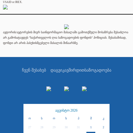
USAID or IREX.
ავტორის/ავტორების მიერ საინფორმაციო მასალაში გამოთქმული მოსაზრება შესაძლოა
არ გამოხატავდეს "საქართველოს ღია საზოგადოების ფონდის" პოზიციას. შესაბამისად,
ფონდი არ არის პასუხისმგებელი მასალის შინაარსზე.
ჩვენ შესახებ
დაგვიკავშირდით
საზოგადოება
აგვისტო 2026
ო
ს
ო
ხ
პ
შ
კ
27
28
29
30
31
1
2