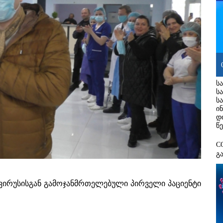
ს
ს
ს
ი
დ
წ
C
გ
ავირუსისგან გამოჯანმრთელებული პირველი პაციენტი