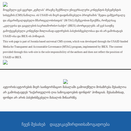
მოცემული ვებ გვერდი „ჯუმლას" ძრავზე შექმნილი უნივერსალური კონტენტის მენეჯმენტის
სისტემის (CMS) ნაწილია. ის USAID-ის მიერ დაფინანსებული პროგრამის "მედია გამჭვირვალე
და ანგარიშვალდებული მმართველობისთვის" (M-TAG) მეშვეობით შეიქმნა, რომელსაც
„კვლევისა და გაცვლების საერთაშორისო საბჭო" (IREX) ახორციელებს. ამ ვებ საიტზე
გამოქვეყნებული კონტენტი მთლიანად ავტორების პასუხისმგებლობაა და ის არ გამოხატავს
USAID-ისა და IREX-ის პოზიციას.
This web page is part of Joomla based universal CMS system, which was developed through the USAID funded
Media for Transparent and Accountable Governance (MTAG) program, implemented by IREX. The content
provided through this web-site is the sole responsibility of the authors and does not reflect the position of
USAID or IREX.
ავტორის/ავტორების მიერ საინფორმაციო მასალაში გამოთქმული მოსაზრება შესაძლოა
არ გამოხატავდეს "საქართველოს ღია საზოგადოების ფონდის" პოზიციას. შესაბამისად,
ფონდი არ არის პასუხისმგებელი მასალის შინაარსზე.
ჩვენ შესახებ
დაგვიკავშირდით
საზოგადოება