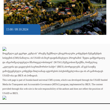
15:00 / 09.10.2024
მოცემული ვებ გვერდი „ჯუმლას" ძრავზე შექმნილი უნივერსალური კონტენტის მენეჯმენტის
სისტემის (CMS) ნაწილია. ის USAID-ის მიერ დაფინანსებული პროგრამის "მედია გამჭვირვალე
და ანგარიშვალდებული მმართველობისთვის" (M-TAG) მეშვეობით შეიქმნა, რომელსაც
„კვლევისა და გაცვლების საერთაშორისო საბჭო" (IREX) ახორციელებს. ამ ვებ საიტზე
გამოქვეყნებული კონტენტი მთლიანად ავტორების პასუხისმგებლობაა და ის არ გამოხატავს
USAID-ისა და IREX-ის პოზიციას.
This web page is part of Joomla based universal CMS system, which was developed through the USAID funded
Media for Transparent and Accountable Governance (MTAG) program, implemented by IREX. The content
provided through this web-site is the sole responsibility of the authors and does not reflect the position of
USAID or IREX.