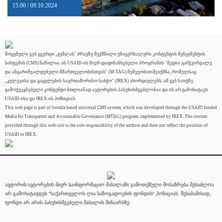
15:00 / 09.10.2024
მოცემული ვებ გვერდი „ჯუმლას" ძრავზე შექმნილი უნივერსალური კონტენტის მენეჯმენტის
სისტემის (CMS) ნაწილია. ის USAID-ის მიერ დაფინანსებული პროგრამის "მედია გამჭვირვალე
და ანგარიშვალდებული მმართველობისთვის" (M-TAG) მეშვეობით შეიქმნა, რომელსაც
„კვლევისა და გაცვლების საერთაშორისო საბჭო" (IREX) ახორციელებს. ამ ვებ საიტზე
გამოქვეყნებული კონტენტი მთლიანად ავტორების პასუხისმგებლობაა და ის არ გამოხატავს
USAID-ისა და IREX-ის პოზიციას.
This web page is part of Joomla based universal CMS system, which was developed through the USAID funded
Media for Transparent and Accountable Governance (MTAG) program, implemented by IREX. The content
provided through this web-site is the sole responsibility of the authors and does not reflect the position of
USAID or IREX.
ავტორის/ავტორების მიერ საინფორმაციო მასალაში გამოთქმული მოსაზრება შესაძლოა
არ გამოხატავდეს "საქართველოს ღია საზოგადოების ფონდის" პოზიციას. შესაბამისად,
ფონდი არ არის პასუხისმგებელი მასალის შინაარსზე.