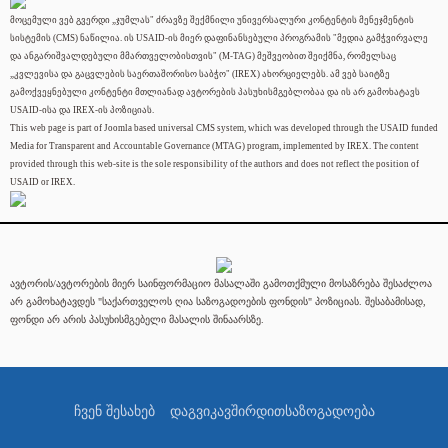
მოცემული ვებ გვერდი „ჯუმლას" ძრავზე შექმნილი უნივერსალური კონტენტის მენეჯმენტის
სისტემის (CMS) ნაწილია. ის USAID-ის მიერ დაფინანსებული პროგრამის "მედია გამჭვირვალე
და ანგარიშვალდებული მმართველობისთვის" (M-TAG) მეშვეობით შეიქმნა, რომელსაც
„კვლევისა და გაცვლების საერთაშორისო საბჭო" (IREX) ახორციელებს. ამ ვებ საიტზე
გამოქვეყნებული კონტენტი მთლიანად ავტორების პასუხისმგებლობაა და ის არ გამოხატავს
USAID-ისა და IREX-ის პოზიციას.
This web page is part of Joomla based universal CMS system, which was developed through the USAID funded
Media for Transparent and Accountable Governance (MTAG) program, implemented by IREX. The content
provided through this web-site is the sole responsibility of the authors and does not reflect the position of
USAID or IREX.
ავტორის/ავტორების მიერ საინფორმაციო მასალაში გამოთქმული მოსაზრება შესაძლოა
არ გამოხატავდეს "საქართველოს ღია საზოგადოების ფონდის" პოზიციას. შესაბამისად,
ფონდი არ არის პასუხისმგებელი მასალის შინაარსზე.
ჩვენ შესახებ
დაგვიკავშირდით
საზოგადოება