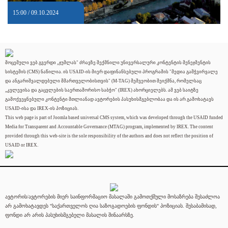
15:00 / 09.10.2024
მოცემული ვებ გვერდი „ჯუმლას" ძრავზე შექმნილი უნივერსალური კონტენტის მენეჯმენტის
სისტემის (CMS) ნაწილია. ის USAID-ის მიერ დაფინანსებული პროგრამის "მედია გამჭვირვალე
და ანგარიშვალდებული მმართველობისთვის" (M-TAG) მეშვეობით შეიქმნა, რომელსაც
„კვლევისა და გაცვლების საერთაშორისო საბჭო" (IREX) ახორციელებს. ამ ვებ საიტზე
გამოქვეყნებული კონტენტი მთლიანად ავტორების პასუხისმგებლობაა და ის არ გამოხატავს
USAID-ისა და IREX-ის პოზიციას.
This web page is part of Joomla based universal CMS system, which was developed through the USAID funded
Media for Transparent and Accountable Governance (MTAG) program, implemented by IREX. The content
provided through this web-site is the sole responsibility of the authors and does not reflect the position of
USAID or IREX.
ავტორის/ავტორების მიერ საინფორმაციო მასალაში გამოთქმული მოსაზრება შესაძლოა
არ გამოხატავდეს "საქართველოს ღია საზოგადოების ფონდის" პოზიციას. შესაბამისად,
ფონდი არ არის პასუხისმგებელი მასალის შინაარსზე.