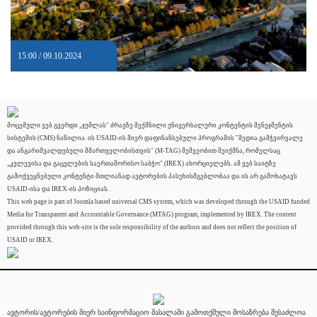
15:00 / 09.10.2024
მოცემული ვებ გვერდი „ჯუმლას" ძრავზე შექმნილი უნივერსალური კონტენტის მენეჯმენტის
სისტემის (CMS) ნაწილია. ის USAID-ის მიერ დაფინანსებული პროგრამის "მედია გამჭვირვალე
და ანგარიშვალდებული მმართველობისთვის" (M-TAG) მეშვეობით შეიქმნა, რომელსაც
„კვლევისა და გაცვლების საერთაშორისო საბჭო" (IREX) ახორციელებს. ამ ვებ საიტზე
გამოქვეყნებული კონტენტი მთლიანად ავტორების პასუხისმგებლობაა და ის არ გამოხატავს
USAID-ისა და IREX-ის პოზიციას.
This web page is part of Joomla based universal CMS system, which was developed through the USAID funded
Media for Transparent and Accountable Governance (MTAG) program, implemented by IREX. The content
provided through this web-site is the sole responsibility of the authors and does not reflect the position of
USAID or IREX.
ავტორის/ავტორების მიერ საინფორმაციო მასალაში გამოთქმული მოსაზრება შესაძლოა