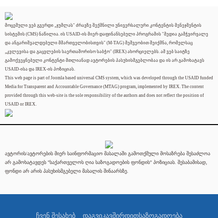
მოცემული ვებ გვერდი „ჯუმლას" ძრავზე შექმნილი უნივერსალური კონტენტის მენეჯმენტის
სისტემის (CMS) ნაწილია. ის USAID-ის მიერ დაფინანსებული პროგრამის "მედია გამჭვირვალე
და ანგარიშვალდებული მმართველობისთვის" (M-TAG) მეშვეობით შეიქმნა, რომელსაც
„კვლევისა და გაცვლების საერთაშორისო საბჭო" (IREX) ახორციელებს. ამ ვებ საიტზე
გამოქვეყნებული კონტენტი მთლიანად ავტორების პასუხისმგებლობაა და ის არ გამოხატავს
USAID-ისა და IREX-ის პოზიციას.
This web page is part of Joomla based universal CMS system, which was developed through the USAID funded
Media for Transparent and Accountable Governance (MTAG) program, implemented by IREX. The content
provided through this web-site is the sole responsibility of the authors and does not reflect the position of
USAID or IREX.
ავტორის/ავტორების მიერ საინფორმაციო მასალაში გამოთქმული მოსაზრება შესაძლოა
არ გამოხატავდეს "საქართველოს ღია საზოგადოების ფონდის" პოზიციას. შესაბამისად,
ფონდი არ არის პასუხისმგებელი მასალის შინაარსზე.
ჩვენ შესახებ
დაგვიკავშირდით
საზოგადოება