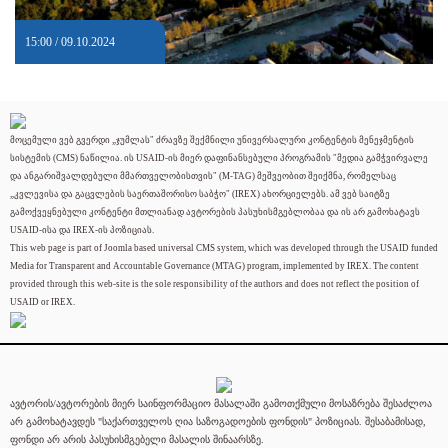
15:00 / 09.10.2024
მოცემული ვებ გვერდი „ჯუმლას" ძრავზე შექმნილი უნივერსალური კონტენტის მენეჯმენტის
სისტემის (CMS) ნაწილია. ის USAID-ის მიერ დაფინანსებული პროგრამის "მედია გამჭვირვალე
და ანგარიშვალდებული მმართველობისთვის" (M-TAG) მეშვეობით შეიქმნა, რომელსაც
„კვლევისა და გაცვლების საერთაშორისო საბჭო" (IREX) ახორციელებს. ამ ვებ საიტზე
გამოქვეყნებული კონტენტი მთლიანად ავტორების პასუხისმგებლობაა და ის არ გამოხატავს
USAID-ისა და IREX-ის პოზიციას.
This web page is part of Joomla based universal CMS system, which was developed through the USAID funded
Media for Transparent and Accountable Governance (MTAG) program, implemented by IREX. The content
provided through this web-site is the sole responsibility of the authors and does not reflect the position of
USAID or IREX.
ავტორის/ავტორების მიერ საინფორმაციო მასალაში გამოთქმული მოსაზრება შესაძლოა
არ გამოხატავდეს "საქართველოს ღია საზოგადოების ფონდის" პოზიციას. შესაბამისად,
ფონდი არ არის პასუხისმგებელი მასალის შინაარსზე.