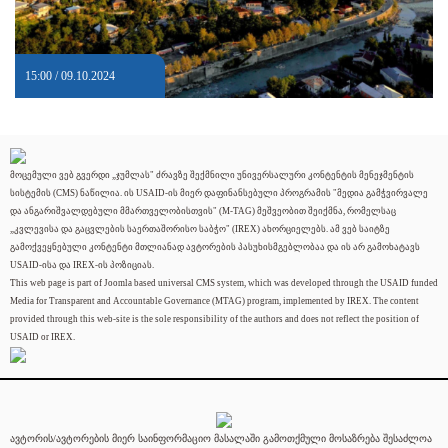
15:00 / 09.10.2024
მოცემული ვებ გვერდი „ჯუმლას" ძრავზე შექმნილი უნივერსალური კონტენტის მენეჯმენტის
სისტემის (CMS) ნაწილია. ის USAID-ის მიერ დაფინანსებული პროგრამის "მედია გამჭვირვალე
და ანგარიშვალდებული მმართველობისთვის" (M-TAG) მეშვეობით შეიქმნა, რომელსაც
„კვლევისა და გაცვლების საერთაშორისო საბჭო" (IREX) ახორციელებს. ამ ვებ საიტზე
გამოქვეყნებული კონტენტი მთლიანად ავტორების პასუხისმგებლობაა და ის არ გამოხატავს
USAID-ისა და IREX-ის პოზიციას.
This web page is part of Joomla based universal CMS system, which was developed through the USAID funded
Media for Transparent and Accountable Governance (MTAG) program, implemented by IREX. The content
provided through this web-site is the sole responsibility of the authors and does not reflect the position of
USAID or IREX.
ავტორის/ავტორების მიერ საინფორმაციო მასალაში გამოთქმული მოსაზრება შესაძლოა