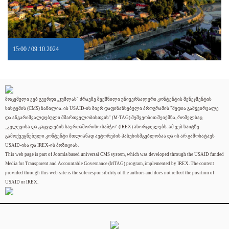
15:00 / 09.10.2024
მოცემული ვებ გვერდი „ჯუმლას" ძრავზე შექმნილი უნივერსალური კონტენტის მენეჯმენტის
სისტემის (CMS) ნაწილია. ის USAID-ის მიერ დაფინანსებული პროგრამის "მედია გამჭვირვალე
და ანგარიშვალდებული მმართველობისთვის" (M-TAG) მეშვეობით შეიქმნა, რომელსაც
„კვლევისა და გაცვლების საერთაშორისო საბჭო" (IREX) ახორციელებს. ამ ვებ საიტზე
გამოქვეყნებული კონტენტი მთლიანად ავტორების პასუხისმგებლობაა და ის არ გამოხატავს
USAID-ისა და IREX-ის პოზიციას.
This web page is part of Joomla based universal CMS system, which was developed through the USAID funded
Media for Transparent and Accountable Governance (MTAG) program, implemented by IREX. The content
provided through this web-site is the sole responsibility of the authors and does not reflect the position of
USAID or IREX.