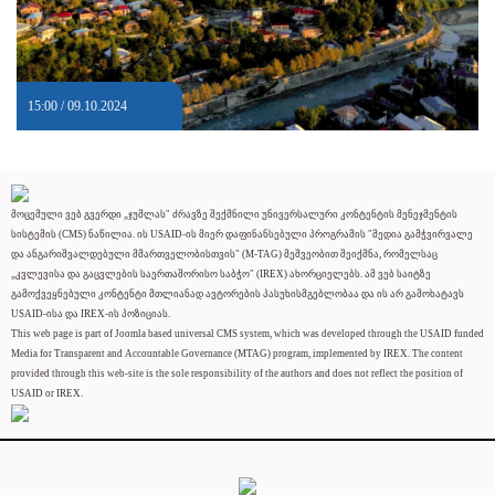
15:00 / 09.10.2024
მოცემული ვებ გვერდი „ჯუმლას" ძრავზე შექმნილი უნივერსალური კონტენტის მენეჯმენტის
სისტემის (CMS) ნაწილია. ის USAID-ის მიერ დაფინანსებული პროგრამის "მედია გამჭვირვალე
და ანგარიშვალდებული მმართველობისთვის" (M-TAG) მეშვეობით შეიქმნა, რომელსაც
„კვლევისა და გაცვლების საერთაშორისო საბჭო" (IREX) ახორციელებს. ამ ვებ საიტზე
გამოქვეყნებული კონტენტი მთლიანად ავტორების პასუხისმგებლობაა და ის არ გამოხატავს
USAID-ისა და IREX-ის პოზიციას.
This web page is part of Joomla based universal CMS system, which was developed through the USAID funded
Media for Transparent and Accountable Governance (MTAG) program, implemented by IREX. The content
provided through this web-site is the sole responsibility of the authors and does not reflect the position of
USAID or IREX.