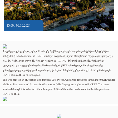
15:00 / 09.10.2024
მოცემული ვებ გვერდი „ჯუმლას" ძრავზე შექმნილი უნივერსალური კონტენტის მენეჯმენტის
სისტემის (CMS) ნაწილია. ის USAID-ის მიერ დაფინანსებული პროგრამის "მედია გამჭვირვალე
და ანგარიშვალდებული მმართველობისთვის" (M-TAG) მეშვეობით შეიქმნა, რომელსაც
„კვლევისა და გაცვლების საერთაშორისო საბჭო" (IREX) ახორციელებს. ამ ვებ საიტზე
გამოქვეყნებული კონტენტი მთლიანად ავტორების პასუხისმგებლობაა და ის არ გამოხატავს
USAID-ისა და IREX-ის პოზიციას.
This web page is part of Joomla based universal CMS system, which was developed through the USAID funded
Media for Transparent and Accountable Governance (MTAG) program, implemented by IREX. The content
provided through this web-site is the sole responsibility of the authors and does not reflect the position of
USAID or IREX.