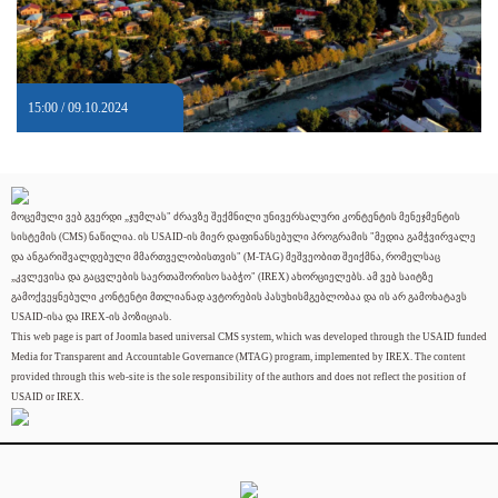
15:00 / 09.10.2024
მოცემული ვებ გვერდი „ჯუმლას" ძრავზე შექმნილი უნივერსალური კონტენტის მენეჯმენტის
სისტემის (CMS) ნაწილია. ის USAID-ის მიერ დაფინანსებული პროგრამის "მედია გამჭვირვალე
და ანგარიშვალდებული მმართველობისთვის" (M-TAG) მეშვეობით შეიქმნა, რომელსაც
„კვლევისა და გაცვლების საერთაშორისო საბჭო" (IREX) ახორციელებს. ამ ვებ საიტზე
გამოქვეყნებული კონტენტი მთლიანად ავტორების პასუხისმგებლობაა და ის არ გამოხატავს
USAID-ისა და IREX-ის პოზიციას.
This web page is part of Joomla based universal CMS system, which was developed through the USAID funded
Media for Transparent and Accountable Governance (MTAG) program, implemented by IREX. The content
provided through this web-site is the sole responsibility of the authors and does not reflect the position of
USAID or IREX.