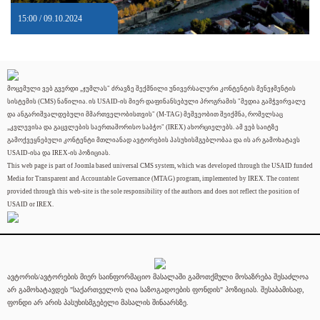
15:00 / 09.10.2024
მოცემული ვებ გვერდი „ჯუმლას" ძრავზე შექმნილი უნივერსალური კონტენტის მენეჯმენტის
სისტემის (CMS) ნაწილია. ის USAID-ის მიერ დაფინანსებული პროგრამის "მედია გამჭვირვალე
და ანგარიშვალდებული მმართველობისთვის" (M-TAG) მეშვეობით შეიქმნა, რომელსაც
„კვლევისა და გაცვლების საერთაშორისო საბჭო" (IREX) ახორციელებს. ამ ვებ საიტზე
გამოქვეყნებული კონტენტი მთლიანად ავტორების პასუხისმგებლობაა და ის არ გამოხატავს
USAID-ისა და IREX-ის პოზიციას.
This web page is part of Joomla based universal CMS system, which was developed through the USAID funded
Media for Transparent and Accountable Governance (MTAG) program, implemented by IREX. The content
provided through this web-site is the sole responsibility of the authors and does not reflect the position of
USAID or IREX.
ავტორის/ავტორების მიერ საინფორმაციო მასალაში გამოთქმული მოსაზრება შესაძლოა
არ გამოხატავდეს "საქართველოს ღია საზოგადოების ფონდის" პოზიციას. შესაბამისად,
ფონდი არ არის პასუხისმგებელი მასალის შინაარსზე.