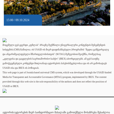
15:00 / 09.10.2024
მოცემული ვებ გვერდი „ჯუმლას" ძრავზე შექმნილი უნივერსალური კონტენტის მენეჯმენტის
სისტემის (CMS) ნაწილია. ის USAID-ის მიერ დაფინანსებული პროგრამის "მედია გამჭვირვალე
და ანგარიშვალდებული მმართველობისთვის" (M-TAG) მეშვეობით შეიქმნა, რომელსაც
„კვლევისა და გაცვლების საერთაშორისო საბჭო" (IREX) ახორციელებს. ამ ვებ საიტზე
გამოქვეყნებული კონტენტი მთლიანად ავტორების პასუხისმგებლობაა და ის არ გამოხატავს
USAID-ისა და IREX-ის პოზიციას.
This web page is part of Joomla based universal CMS system, which was developed through the USAID funded
Media for Transparent and Accountable Governance (MTAG) program, implemented by IREX. The content
provided through this web-site is the sole responsibility of the authors and does not reflect the position of
USAID or IREX.
ავტორის/ავტორების მიერ საინფორმაციო მასალაში გამოთქმული მოსაზრება შესაძლოა