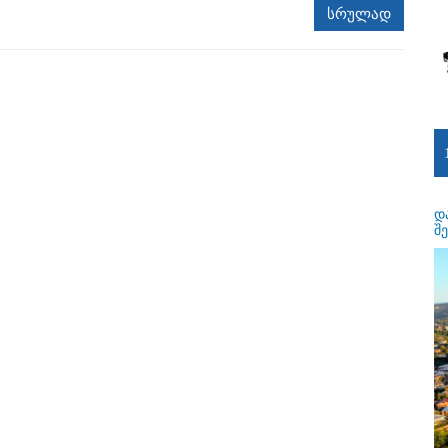
სრულად
დ
შ