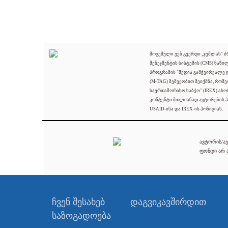
მოცემული ვებ გვერდი „ჯუმლას" 
მენეჯმენტის სისტემის (CMS) ნაწი
პროგრამის "მედია გამჭვირვალე
(M-TAG) მეშვეობით შეიქმნა, რომ
საერთაშორისო საბჭო" (IREX) ახო
კონტენტი მთლიანად ავტორების პ
USAID-ისა და IREX-ის პოზიციას.
ავტორის/ავ
ფონდი არ ა
ჩვენ შესახებ
დაგვიკავშირდით
საზოგადოება