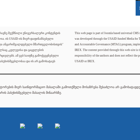
ძრავზე შექმნილი უნივერსალური კონტენტის
This web page is part of Joomla based universal CMS
ლია. ის USAID-ის მიერ დაფინანსებული
was developed through the USAID funded Media for 
 და ანგარიშვალდებული მმართველობისთვის"
and Accountable Governance (MTAG) program, imple
ელსაც „კვლევისა და გაცვლების
IREX. The content provided through this web-site is t
რციელებს. ამ ვებ საიტზე გამოქვეყნებული
responsibility of the authors and does not reflect the p
ასუხისმგებლობაა და ის არ გამოხატავს
USAID or IREX.
ტორების მიერ საინფორმაციო მასალაში გამოთქმული მოსაზრება შესაძლოა არ გამოხატავდეს
რის პასუხისმგებელი მასალის შინაარსზე.