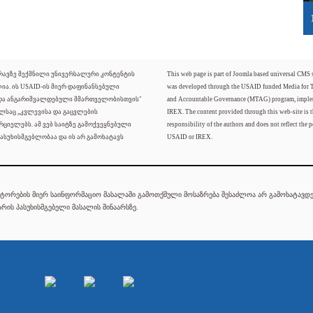
ძრავზე შექმნილი უნივერსალური კონტენტის
This web page is part of Joomla based universal CMS
ლია. ის USAID-ის მიერ დაფინანსებული
was developed through the USAID funded Media for 
 და ანგარიშვალდებული მმართველობისთვის"
and Accountable Governance (MTAG) program, imple
ელსაც „კვლევისა და გაცვლების
IREX. The content provided through this web-site is t
რციელებს. ამ ვებ საიტზე გამოქვეყნებული
responsibility of the authors and does not reflect the p
ასუხისმგებლობაა და ის არ გამოხატავს
USAID or IREX.
ტორების მიერ საინფორმაციო მასალაში გამოთქმული მოსაზრება შესაძლოა არ გამოხატავდეს
რის პასუხისმგებელი მასალის შინაარსზე.