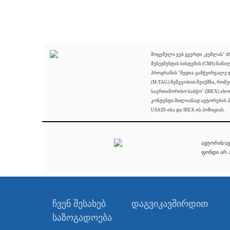
მოცემული ვებ გვერდი „ჯუმლას" 
მენეჯმენტის სისტემის (CMS) ნაწი
პროგრამის "მედია გამჭვირვალე
(M-TAG) მეშვეობით შეიქმნა, რომ
საერთაშორისო საბჭო" (IREX) ახო
კონტენტი მთლიანად ავტორების პ
USAID-ისა და IREX-ის პოზიციას.
ავტორის/ავ
ფონდი არ ა
ჩვენ შესახებ
დაგვიკავშირდით
საზოგადოება