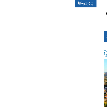
სრულად
დ
შ