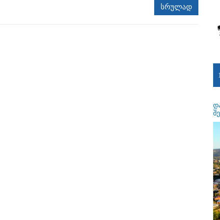
სრულად
დ
შ