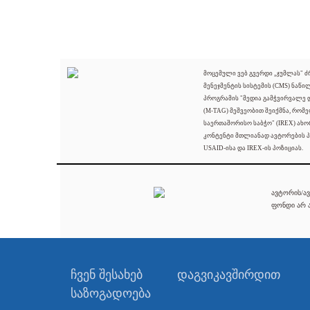
მოცემული ვებ გვერდი „ჯუმლას" 
მენეჯმენტის სისტემის (CMS) ნაწი
პროგრამის "მედია გამჭვირვალე
(M-TAG) მეშვეობით შეიქმნა, რომ
საერთაშორისო საბჭო" (IREX) ახო
კონტენტი მთლიანად ავტორების პ
USAID-ისა და IREX-ის პოზიციას.
ავტორის/ავ
ფონდი არ ა
ჩვენ შესახებ
დაგვიკავშირდით
საზოგადოება