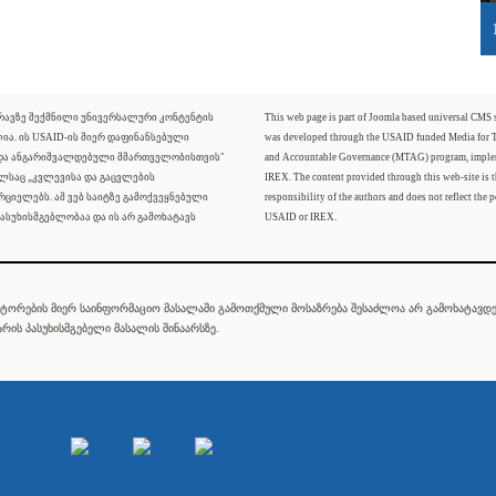
ძრავზე შექმნილი უნივერსალური კონტენტის
This web page is part of Joomla based universal CMS
ლია. ის USAID-ის მიერ დაფინანსებული
was developed through the USAID funded Media for 
 და ანგარიშვალდებული მმართველობისთვის"
and Accountable Governance (MTAG) program, imple
ელსაც „კვლევისა და გაცვლების
IREX. The content provided through this web-site is t
რციელებს. ამ ვებ საიტზე გამოქვეყნებული
responsibility of the authors and does not reflect the p
ასუხისმგებლობაა და ის არ გამოხატავს
USAID or IREX.
ტორების მიერ საინფორმაციო მასალაში გამოთქმული მოსაზრება შესაძლოა არ გამოხატავდეს
რის პასუხისმგებელი მასალის შინაარსზე.