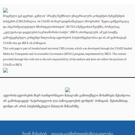
მოცემული ვებ გვერდი „ჯუმლას" ძრავზე შექმნილი უნივერსალური კონტენტის მენეჯმენტის
სისტემის (CMS) ნაწილია. ის USAID-ის მიერ დაფინანსებული პროგრამის "მედია გამჭვირვალე
და ანგარიშვალდებული მმართველობისთვის" (M-TAG) მეშვეობით შეიქმნა, რომელსაც
„კვლევისა და გაცვლების საერთაშორისო საბჭო" (IREX) ახორციელებს. ამ ვებ საიტზე
გამოქვეყნებული კონტენტი მთლიანად ავტორების პასუხისმგებლობაა და ის არ გამოხატავს
USAID-ისა და IREX-ის პოზიციას.
This web page is part of Joomla based universal CMS system, which was developed through the USAID funded
Media for Transparent and Accountable Governance (MTAG) program, implemented by IREX. The content
provided through this web-site is the sole responsibility of the authors and does not reflect the position of
USAID or IREX.
ავტორის/ავტორების მიერ საინფორმაციო მასალაში გამოთქმული მოსაზრება შესაძლოა
არ გამოხატავდეს "საქართველოს ღია საზოგადოების ფონდის" პოზიციას. შესაბამისად,
ფონდი არ არის პასუხისმგებელი მასალის შინაარსზე.
ჩვენ შესახებ
დაგვიკავშირდით
საზოგადოება