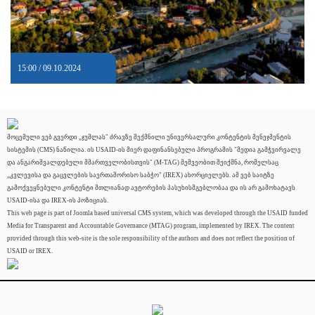
15:00 / 09.10.2024
მოცემული ვებ გვერდი „ჯუმლას" ძრავზე შექმნილი უნივერსალური კონტენტის მენეჯმენტის
სისტემის (CMS) ნაწილია. ის USAID-ის მიერ დაფინანსებული პროგრამის "მედია გამჭვირვალე
და ანგარიშვალდებული მმართველობისთვის" (M-TAG) მეშვეობით შეიქმნა, რომელსაც
„კვლევისა და გაცვლების საერთაშორისო საბჭო" (IREX) ახორციელებს. ამ ვებ საიტზე
გამოქვეყნებული კონტენტი მთლიანად ავტორების პასუხისმგებლობაა და ის არ გამოხატავს
USAID-ისა და IREX-ის პოზიციას.
This web page is part of Joomla based universal CMS system, which was developed through the USAID funded
Media for Transparent and Accountable Governance (MTAG) program, implemented by IREX. The content
provided through this web-site is the sole responsibility of the authors and does not reflect the position of
USAID or IREX.