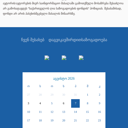
ავტორის/ავტორების მიერ საინფორმაციო მასალაში გამოთქმული მოსაზრება შესაძლოა
არ გამოხატავდეს "საქართველოს ღია საზოგადოების ფონდის" პოზიციას. შესაბამისად,
ფონდი არ არის პასუხისმგებელი მასალის შინაარსზე.
ჩვენ შესახებ
დაგვიკავშირდით
საზოგადოება
აგვისტო 2026
ო
ს
ო
ხ
პ
შ
კ
27
28
29
30
31
1
2
3
4
5
6
7
8
9
10
11
12
13
14
15
16
17
18
19
20
21
22
23