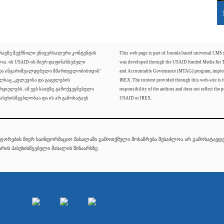
ძრავზე შექმნილი უნივერსალური კონტენტის
This web page is part of Joomla based universal CMS
ლია. ის USAID-ის მიერ დაფინანსებული
was developed through the USAID funded Media for 
 და ანგარიშვალდებული მმართველობისთვის"
and Accountable Governance (MTAG) program, imple
ელსაც „კვლევისა და გაცვლების
IREX. The content provided through this web-site is t
რციელებს. ამ ვებ საიტზე გამოქვეყნებული
responsibility of the authors and does not reflect the p
ასუხისმგებლობაა და ის არ გამოხატავს
USAID or IREX.
ტორების მიერ საინფორმაციო მასალაში გამოთქმული მოსაზრება შესაძლოა არ გამოხატავდეს
რის პასუხისმგებელი მასალის შინაარსზე.