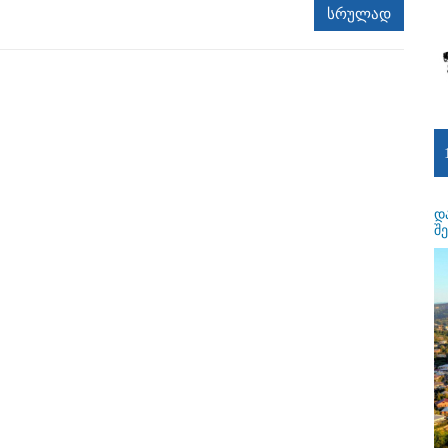
სრულად
დ
შ