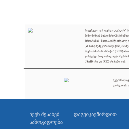
მოცემული ვებ გვერდი „ჯუმლას" 
მენეჯმენტის სისტემის (CMS) ნაწი
პროგრამის "მედია გამჭვირვალე
(M-TAG) მეშვეობით შეიქმნა, რომ
საერთაშორისო საბჭო" (IREX) ახო
კონტენტი მთლიანად ავტორების პ
USAID-ისა და IREX-ის პოზიციას.
ავტორის/ავ
ფონდი არ ა
ჩვენ შესახებ
დაგვიკავშირდით
საზოგადოება