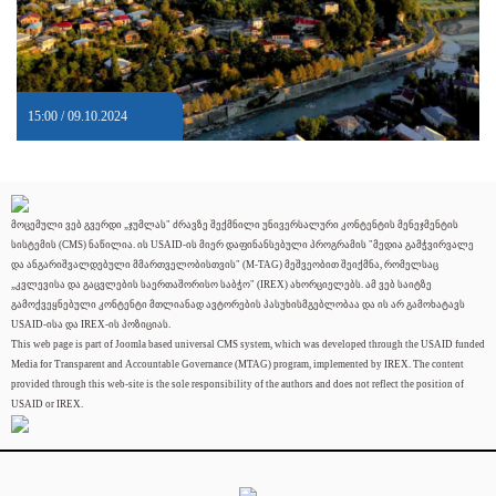
15:00 / 09.10.2024
მოცემული ვებ გვერდი „ჯუმლას" ძრავზე შექმნილი უნივერსალური კონტენტის მენეჯმენტის
სისტემის (CMS) ნაწილია. ის USAID-ის მიერ დაფინანსებული პროგრამის "მედია გამჭვირვალე
და ანგარიშვალდებული მმართველობისთვის" (M-TAG) მეშვეობით შეიქმნა, რომელსაც
„კვლევისა და გაცვლების საერთაშორისო საბჭო" (IREX) ახორციელებს. ამ ვებ საიტზე
გამოქვეყნებული კონტენტი მთლიანად ავტორების პასუხისმგებლობაა და ის არ გამოხატავს
USAID-ისა და IREX-ის პოზიციას.
This web page is part of Joomla based universal CMS system, which was developed through the USAID funded
Media for Transparent and Accountable Governance (MTAG) program, implemented by IREX. The content
provided through this web-site is the sole responsibility of the authors and does not reflect the position of
USAID or IREX.