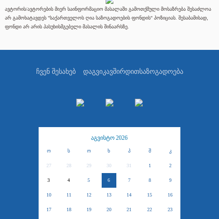
ავტორის/ავტორების მიერ საინფორმაციო მასალაში გამოთქმული მოსაზრება შესაძლოა
არ გამოხატავდეს "საქართველოს ღია საზოგადოების ფონდის" პოზიციას. შესაბამისად,
ფონდი არ არის პასუხისმგებელი მასალის შინაარსზე.
ჩვენ შესახებ
დაგვიკავშირდით
საზოგადოება
აგვისტო 2026
ო
ს
ო
ხ
პ
შ
კ
27
28
29
30
31
1
2
3
4
5
6
7
8
9
10
11
12
13
14
15
16
17
18
19
20
21
22
23