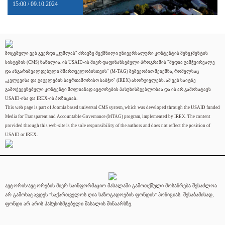
15:00 / 09.10.2024
მოცემული ვებ გვერდი „ჯუმლას" ძრავზე შექმნილი უნივერსალური კონტენტის მენეჯმენტის
სისტემის (CMS) ნაწილია. ის USAID-ის მიერ დაფინანსებული პროგრამის "მედია გამჭვირვალე
და ანგარიშვალდებული მმართველობისთვის" (M-TAG) მეშვეობით შეიქმნა, რომელსაც
„კვლევისა და გაცვლების საერთაშორისო საბჭო" (IREX) ახორციელებს. ამ ვებ საიტზე
გამოქვეყნებული კონტენტი მთლიანად ავტორების პასუხისმგებლობაა და ის არ გამოხატავს
USAID-ისა და IREX-ის პოზიციას.
This web page is part of Joomla based universal CMS system, which was developed through the USAID funded
Media for Transparent and Accountable Governance (MTAG) program, implemented by IREX. The content
provided through this web-site is the sole responsibility of the authors and does not reflect the position of
USAID or IREX.
ავტორის/ავტორების მიერ საინფორმაციო მასალაში გამოთქმული მოსაზრება შესაძლოა
არ გამოხატავდეს "საქართველოს ღია საზოგადოების ფონდის" პოზიციას. შესაბამისად,
ფონდი არ არის პასუხისმგებელი მასალის შინაარსზე.