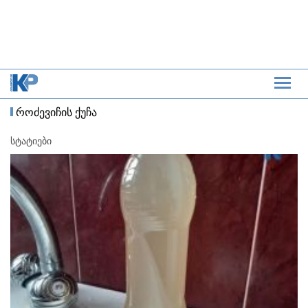
როძევიჩის ქუჩა
სტატიები