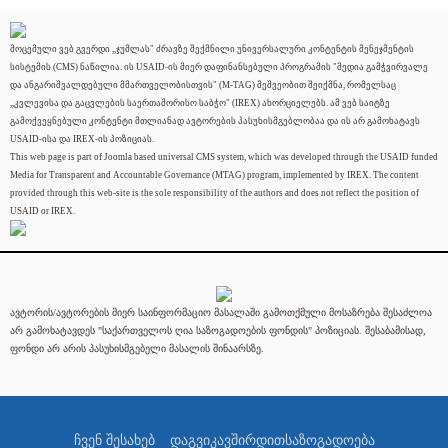
მოცემული ვებ გვერდი „ჯუმლას" ძრავზე შექმნილი უნივერსალური კონტენტის მენეჯმენტის
სისტემის (CMS) ნაწილია. ის USAID-ის მიერ დაფინანსებული პროგრამის "მედია გამჭვირვალე
და ანგარიშვალდებული მმართველობისთვის" (M-TAG) მეშვეობით შეიქმნა, რომელსაც
„კვლევისა და გაცვლების საერთაშორისო საბჭო" (IREX) ახორციელებს. ამ ვებ საიტზე
გამოქვეყნებული კონტენტი მთლიანად ავტორების პასუხისმგებლობაა და ის არ გამოხატავს
USAID-ისა და IREX-ის პოზიციას.
This web page is part of Joomla based universal CMS system, which was developed through the USAID funded
Media for Transparent and Accountable Governance (MTAG) program, implemented by IREX. The content
provided through this web-site is the sole responsibility of the authors and does not reflect the position of
USAID or IREX.
ავტორის/ავტორების მიერ საინფორმაციო მასალაში გამოთქმული მოსაზრება შესაძლოა
არ გამოხატავდეს "საქართველოს ღია საზოგადოების ფონდის" პოზიციას. შესაბამისად,
ფონდი არ არის პასუხისმგებელი მასალის შინაარსზე.
ჩვენ შესახებ
დაგვიკავშირდით
საზოგადოება