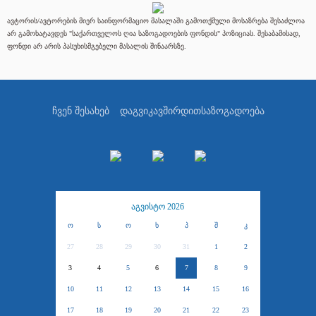
ავტორის/ავტორების მიერ საინფორმაციო მასალაში გამოთქმული მოსაზრება შესაძლოა
არ გამოხატავდეს "საქართველოს ღია საზოგადოების ფონდის" პოზიციას. შესაბამისად,
ფონდი არ არის პასუხისმგებელი მასალის შინაარსზე.
ჩვენ შესახებ
დაგვიკავშირდით
საზოგადოება
აგვისტო 2026
ო
ს
ო
ხ
პ
შ
კ
27
28
29
30
31
1
2
3
4
5
6
7
8
9
10
11
12
13
14
15
16
17
18
19
20
21
22
23