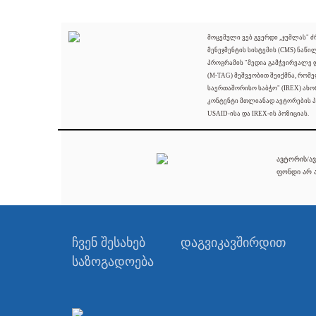
მოცემული ვებ გვერდი „ჯუმლას" 
მენეჯმენტის სისტემის (CMS) ნაწი
პროგრამის "მედია გამჭვირვალე
(M-TAG) მეშვეობით შეიქმნა, რომ
საერთაშორისო საბჭო" (IREX) ახო
კონტენტი მთლიანად ავტორების პ
USAID-ისა და IREX-ის პოზიციას.
ავტორის/ავ
ფონდი არ ა
ჩვენ შესახებ
დაგვიკავშირდით
საზოგადოება