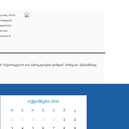
 system, which
Transparent
mented by
he sole
osition of
 "საქართველოს ღია საზოგადოების ფონდის" პოზიციას. შესაბამისად,
ოქტომბერი 2016
ო
ს
ო
ხ
პ
შ
კ
26
27
28
29
30
1
2
3
4
5
6
7
8
9