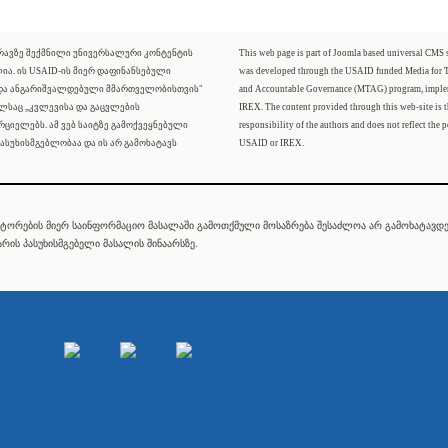
ძრავზე შექმნილი უნივერსალური კონტენტის
This web page is part of Joomla based universal CMS
ლია. ის USAID-ის მიერ დაფინანსებული
was developed through the USAID funded Media for 
 და ანგარიშვალდებული მმართველობისთვის"
and Accountable Governance (MTAG) program, imple
ელსაც „კვლევისა და გაცვლების
IREX. The content provided through this web-site is t
რციელებს. ამ ვებ საიტზე გამოქვეყნებული
responsibility of the authors and does not reflect the p
ასუხისმგებლობაა და ის არ გამოხატავს
USAID or IREX.
ტორების მიერ საინფორმაციო მასალაში გამოთქმული მოსაზრება შესაძლოა არ გამოხატავდეს
რის პასუხისმგებელი მასალის შინაარსზე.