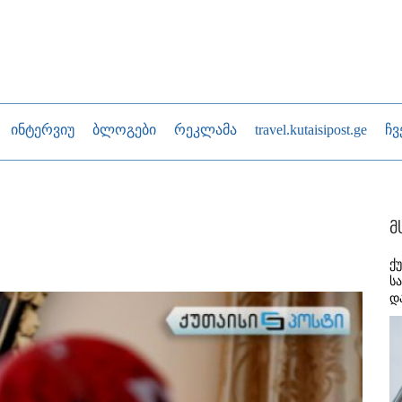
ინტერვიუ
ბლოგები
რეკლამა
travel.kutaisipost.ge
ჩვ
მ
ქ
ს
დ