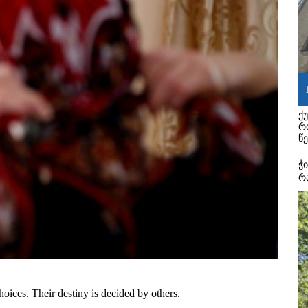
ქ
რ
წ
ჭ
რ
oices. Their destiny is decided by others.