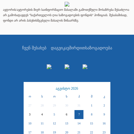
ავტორის/ავტორების მიერ საინფორმაციო მასალაში გამოთქმული მოსაზრება შესაძლოა
არ გამოხატავდეს "საქართველოს ღია საზოგადოების ფონდის" პოზიციას. შესაბამისად,
ფონდი არ არის პასუხისმგებელი მასალის შინაარსზე.
ჩვენ შესახებ
დაგვიკავშირდით
საზოგადოება
აგვისტო 2026
ო
ს
ო
ხ
პ
შ
კ
27
28
29
30
31
1
2
3
4
5
6
7
8
9
10
11
12
13
14
15
16
17
18
19
20
21
22
23