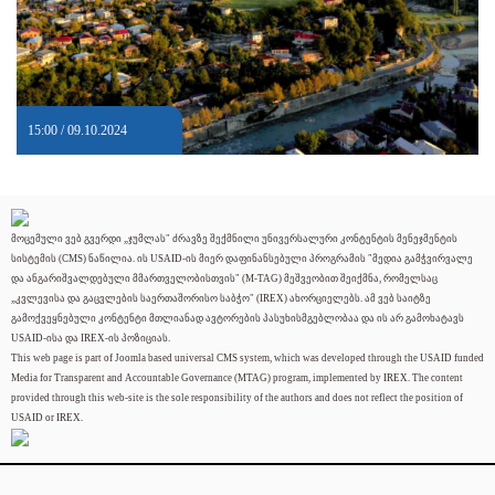
15:00 / 09.10.2024
მოცემული ვებ გვერდი „ჯუმლას" ძრავზე შექმნილი უნივერსალური კონტენტის მენეჯმენტის
სისტემის (CMS) ნაწილია. ის USAID-ის მიერ დაფინანსებული პროგრამის "მედია გამჭვირვალე
და ანგარიშვალდებული მმართველობისთვის" (M-TAG) მეშვეობით შეიქმნა, რომელსაც
„კვლევისა და გაცვლების საერთაშორისო საბჭო" (IREX) ახორციელებს. ამ ვებ საიტზე
გამოქვეყნებული კონტენტი მთლიანად ავტორების პასუხისმგებლობაა და ის არ გამოხატავს
USAID-ისა და IREX-ის პოზიციას.
This web page is part of Joomla based universal CMS system, which was developed through the USAID funded
Media for Transparent and Accountable Governance (MTAG) program, implemented by IREX. The content
provided through this web-site is the sole responsibility of the authors and does not reflect the position of
USAID or IREX.