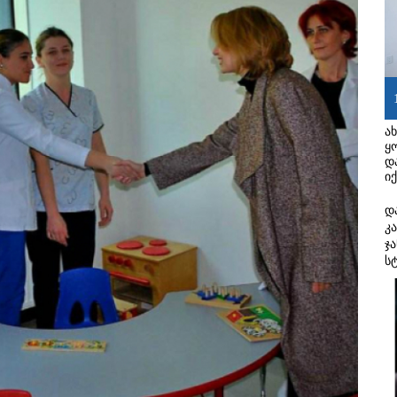
ა
ყ
დ
ი
დ
კ
ჯ
ს