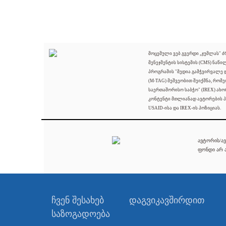
მოცემული ვებ გვერდი „ჯუმლას" 
მენეჯმენტის სისტემის (CMS) ნაწი
პროგრამის "მედია გამჭვირვალე
(M-TAG) მეშვეობით შეიქმნა, რომ
საერთაშორისო საბჭო" (IREX) ახო
კონტენტი მთლიანად ავტორების პ
USAID-ისა და IREX-ის პოზიციას.
ავტორის/ავ
ფონდი არ ა
ჩვენ შესახებ
დაგვიკავშირდით
საზოგადოება