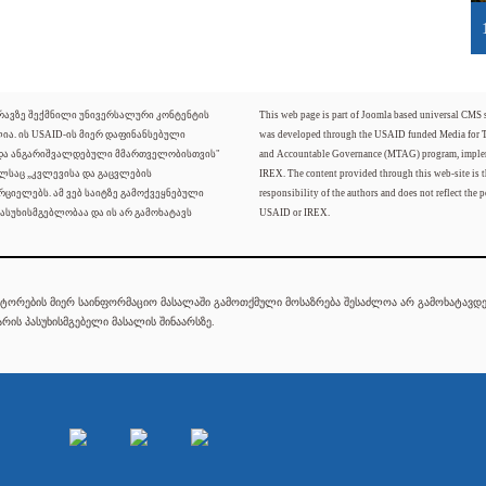
ძრავზე შექმნილი უნივერსალური კონტენტის
This web page is part of Joomla based universal CMS
ლია. ის USAID-ის მიერ დაფინანსებული
was developed through the USAID funded Media for 
 და ანგარიშვალდებული მმართველობისთვის"
and Accountable Governance (MTAG) program, imple
ელსაც „კვლევისა და გაცვლების
IREX. The content provided through this web-site is t
რციელებს. ამ ვებ საიტზე გამოქვეყნებული
responsibility of the authors and does not reflect the p
ასუხისმგებლობაა და ის არ გამოხატავს
USAID or IREX.
ტორების მიერ საინფორმაციო მასალაში გამოთქმული მოსაზრება შესაძლოა არ გამოხატავდეს
რის პასუხისმგებელი მასალის შინაარსზე.