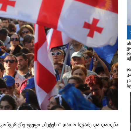
ა
ყ
დ
ი
დ
კ
ჯ
ს
კონცერტზე ჯგუფი ,,მეტეხი" დათო ხუჯაძე და დათუნა