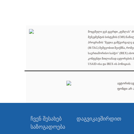
მოცემული ვებ გვერდი „ჯუმლას" 
მენეჯმენტის სისტემის (CMS) ნაწი
პროგრამის "მედია გამჭვირვალე
(M-TAG) მეშვეობით შეიქმნა, რომ
საერთაშორისო საბჭო" (IREX) ახო
კონტენტი მთლიანად ავტორების პ
USAID-ისა და IREX-ის პოზიციას.
ავტორის/ავ
ფონდი არ ა
ჩვენ შესახებ
დაგვიკავშირდით
საზოგადოება