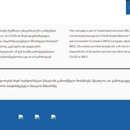
ძრავზე შექმნილი უნივერსალური კონტენტის
This web page is part of Joomla based universal CMS
ლია. ის USAID-ის მიერ დაფინანსებული
was developed through the USAID funded Media for 
 და ანგარიშვალდებული მმართველობისთვის"
and Accountable Governance (MTAG) program, imple
ელსაც „კვლევისა და გაცვლების
IREX. The content provided through this web-site is t
რციელებს. ამ ვებ საიტზე გამოქვეყნებული
responsibility of the authors and does not reflect the p
ასუხისმგებლობაა და ის არ გამოხატავს
USAID or IREX.
ტორების მიერ საინფორმაციო მასალაში გამოთქმული მოსაზრება შესაძლოა არ გამოხატავდეს
რის პასუხისმგებელი მასალის შინაარსზე.