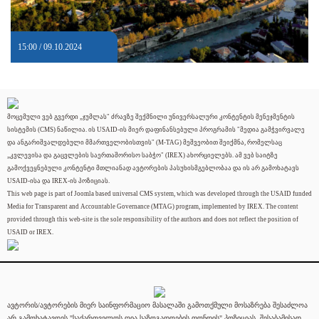
15:00 / 09.10.2024
მოცემული ვებ გვერდი „ჯუმლას" ძრავზე შექმნილი უნივერსალური კონტენტის მენეჯმენტის
სისტემის (CMS) ნაწილია. ის USAID-ის მიერ დაფინანსებული პროგრამის "მედია გამჭვირვალე
და ანგარიშვალდებული მმართველობისთვის" (M-TAG) მეშვეობით შეიქმნა, რომელსაც
„კვლევისა და გაცვლების საერთაშორისო საბჭო" (IREX) ახორციელებს. ამ ვებ საიტზე
გამოქვეყნებული კონტენტი მთლიანად ავტორების პასუხისმგებლობაა და ის არ გამოხატავს
USAID-ისა და IREX-ის პოზიციას.
This web page is part of Joomla based universal CMS system, which was developed through the USAID funded
Media for Transparent and Accountable Governance (MTAG) program, implemented by IREX. The content
provided through this web-site is the sole responsibility of the authors and does not reflect the position of
USAID or IREX.
ავტორის/ავტორების მიერ საინფორმაციო მასალაში გამოთქმული მოსაზრება შესაძლოა
არ გამოხატავდეს "საქართველოს ღია საზოგადოების ფონდის" პოზიციას. შესაბამისად,