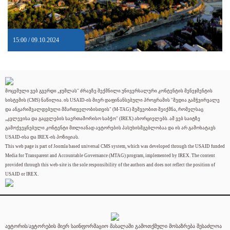
15:00 / 09.10.2024
მოცემული ვებ გვერდი „ჯუმლას" ძრავზე შექმნილი უნივერსალური კონტენტის მენეჯმენტის
სისტემის (CMS) ნაწილია. ის USAID-ის მიერ დაფინანსებული პროგრამის "მედია გამჭვირვალე
და ანგარიშვალდებული მმართველობისთვის" (M-TAG) მეშვეობით შეიქმნა, რომელსაც
„კვლევისა და გაცვლების საერთაშორისო საბჭო" (IREX) ახორციელებს. ამ ვებ საიტზე
გამოქვეყნებული კონტენტი მთლიანად ავტორების პასუხისმგებლობაა და ის არ გამოხატავს
USAID-ისა და IREX-ის პოზიციას.
This web page is part of Joomla based universal CMS system, which was developed through the USAID funded
Media for Transparent and Accountable Governance (MTAG) program, implemented by IREX. The content
provided through this web-site is the sole responsibility of the authors and does not reflect the position of
USAID or IREX.
ავტორის/ავტორების მიერ საინფორმაციო მასალაში გამოთქმული მოსაზრება შესაძლოა