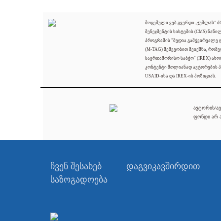
მოცემული ვებ გვერდი „ჯუმლას" 
მენეჯმენტის სისტემის (CMS) ნაწი
პროგრამის "მედია გამჭვირვალე
(M-TAG) მეშვეობით შეიქმნა, რომ
საერთაშორისო საბჭო" (IREX) ახო
კონტენტი მთლიანად ავტორების პ
USAID-ისა და IREX-ის პოზიციას.
ავტორის/ავ
ფონდი არ ა
ჩვენ შესახებ
დაგვიკავშირდით
საზოგადოება