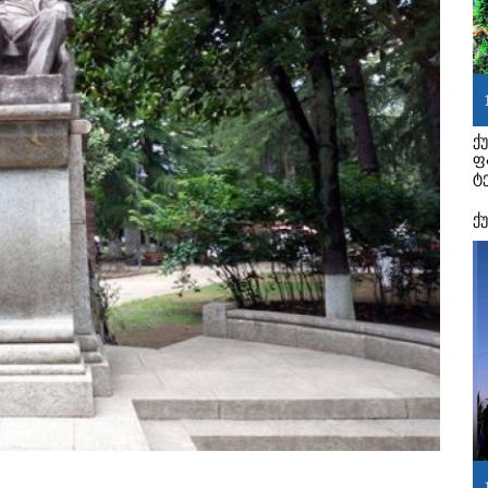
ქ
ფ
ტ
ქ