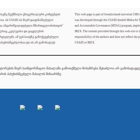
ძრავზე შექმნილი უნივერსალური კონტენტის
This web page is part of Joomla based universal CMS
ლია. ის USAID-ის მიერ დაფინანსებული
was developed through the USAID funded Media for 
 და ანგარიშვალდებული მმართველობისთვის"
and Accountable Governance (MTAG) program, imple
ელსაც „კვლევისა და გაცვლების
IREX. The content provided through this web-site is t
რციელებს. ამ ვებ საიტზე გამოქვეყნებული
responsibility of the authors and does not reflect the p
ასუხისმგებლობაა და ის არ გამოხატავს
USAID or IREX.
ტორების მიერ საინფორმაციო მასალაში გამოთქმული მოსაზრება შესაძლოა არ გამოხატავდეს
რის პასუხისმგებელი მასალის შინაარსზე.