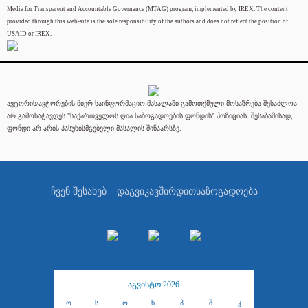
Media for Transparent and Accountable Governance (MTAG) program, implemented by IREX. The content
provided through this web-site is the sole responsibility of the authors and does not reflect the position of
USAID or IREX.
ავტორის/ავტორების მიერ საინფორმაციო მასალაში გამოთქმული მოსაზრება შესაძლოა
არ გამოხატავდეს "საქართველოს ღია საზოგადოების ფონდის" პოზიციას. შესაბამისად,
ფონდი არ არის პასუხისმგებელი მასალის შინაარსზე.
ჩვენ შესახებ
დაგვიკავშირდით
საზოგადოება
აგვისტო 2026
ო
ს
ო
ხ
პ
შ
კ