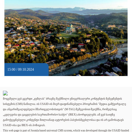
15:00 / 09.10.2024
მოცემული ვებ გვერდი „ჯუმლას" ძრავზე შექმნილი უნივერსალური კონტენტის მენეჯმენტის
სისტემის (CMS) ნაწილია. ის USAID-ის მიერ დაფინანსებული პროგრამის "მედია გამჭვირვალე
და ანგარიშვალდებული მმართველობისთვის" (M-TAG) მეშვეობით შეიქმნა, რომელსაც
„კვლევისა და გაცვლების საერთაშორისო საბჭო" (IREX) ახორციელებს. ამ ვებ საიტზე
გამოქვეყნებული კონტენტი მთლიანად ავტორების პასუხისმგებლობაა და ის არ გამოხატავს
USAID-ისა და IREX-ის პოზიციას.
This web page is part of Joomla based universal CMS system, which was developed through the USAID funded