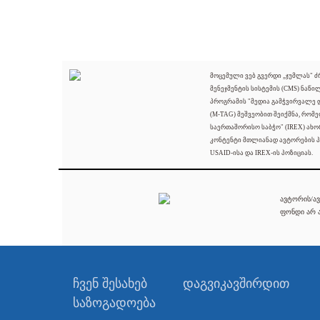
მოცემული ვებ გვერდი „ჯუმლას" 
მენეჯმენტის სისტემის (CMS) ნაწი
პროგრამის "მედია გამჭვირვალე
(M-TAG) მეშვეობით შეიქმნა, რომ
საერთაშორისო საბჭო" (IREX) ახო
კონტენტი მთლიანად ავტორების პ
USAID-ისა და IREX-ის პოზიციას.
ავტორის/ავ
ფონდი არ ა
ჩვენ შესახებ
დაგვიკავშირდით
საზოგადოება