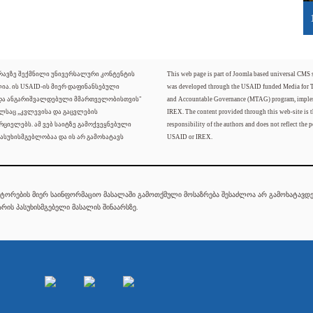
ძრავზე შექმნილი უნივერსალური კონტენტის
This web page is part of Joomla based universal CMS
ლია. ის USAID-ის მიერ დაფინანსებული
was developed through the USAID funded Media for 
 და ანგარიშვალდებული მმართველობისთვის"
and Accountable Governance (MTAG) program, imple
ელსაც „კვლევისა და გაცვლების
IREX. The content provided through this web-site is t
რციელებს. ამ ვებ საიტზე გამოქვეყნებული
responsibility of the authors and does not reflect the p
ასუხისმგებლობაა და ის არ გამოხატავს
USAID or IREX.
ტორების მიერ საინფორმაციო მასალაში გამოთქმული მოსაზრება შესაძლოა არ გამოხატავდეს
რის პასუხისმგებელი მასალის შინაარსზე.