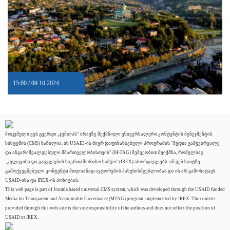
15:00 / 09.10.2024
მოცემული ვებ გვერდი „ჯუმლას" ძრავზე შექმნილი უნივერსალური კონტენტის მენეჯმენტის
სისტემის (CMS) ნაწილია. ის USAID-ის მიერ დაფინანსებული პროგრამის "მედია გამჭვირვალე
და ანგარიშვალდებული მმართველობისთვის" (M-TAG) მეშვეობით შეიქმნა, რომელსაც
„კვლევისა და გაცვლების საერთაშორისო საბჭო" (IREX) ახორციელებს. ამ ვებ საიტზე
გამოქვეყნებული კონტენტი მთლიანად ავტორების პასუხისმგებლობაა და ის არ გამოხატავს
USAID-ისა და IREX-ის პოზიციას.
This web page is part of Joomla based universal CMS system, which was developed through the USAID funded
Media for Transparent and Accountable Governance (MTAG) program, implemented by IREX. The content
provided through this web-site is the sole responsibility of the authors and does not reflect the position of
USAID or IREX.