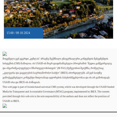
15:00 / 09.10.2024
მოცემული ვებ გვერდი „ჯუმლას" ძრავზე შექმნილი უნივერსალური კონტენტის მენეჯმენტის
სისტემის (CMS) ნაწილია. ის USAID-ის მიერ დაფინანსებული პროგრამის "მედია გამჭვირვალე
და ანგარიშვალდებული მმართველობისთვის" (M-TAG) მეშვეობით შეიქმნა, რომელსაც
„კვლევისა და გაცვლების საერთაშორისო საბჭო" (IREX) ახორციელებს. ამ ვებ საიტზე
გამოქვეყნებული კონტენტი მთლიანად ავტორების პასუხისმგებლობაა და ის არ გამოხატავს
USAID-ისა და IREX-ის პოზიციას.
This web page is part of Joomla based universal CMS system, which was developed through the USAID funded
Media for Transparent and Accountable Governance (MTAG) program, implemented by IREX. The content
provided through this web-site is the sole responsibility of the authors and does not reflect the position of
USAID or IREX.