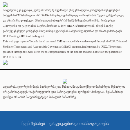
მოცემული ვებ გვერდი „ჯუმლას" ძრავზე შექმნილი უნივერსალური კონტენტის მენეჯმენტის
სისტემის (CMS) ნაწილია. ის USAID-ის მიერ დაფინანსებული პროგრამის "მედია გამჭვირვალე
და ანგარიშვალდებული მმართველობისთვის" (M-TAG) მეშვეობით შეიქმნა, რომელსაც
„კვლევისა და გაცვლების საერთაშორისო საბჭო" (IREX) ახორციელებს. ამ ვებ საიტზე
გამოქვეყნებული კონტენტი მთლიანად ავტორების პასუხისმგებლობაა და ის არ გამოხატავს
USAID-ისა და IREX-ის პოზიციას.
This web page is part of Joomla based universal CMS system, which was developed through the USAID funded
Media for Transparent and Accountable Governance (MTAG) program, implemented by IREX. The content
provided through this web-site is the sole responsibility of the authors and does not reflect the position of
USAID or IREX.
ავტორის/ავტორების მიერ საინფორმაციო მასალაში გამოთქმული მოსაზრება შესაძლოა
არ გამოხატავდეს "საქართველოს ღია საზოგადოების ფონდის" პოზიციას. შესაბამისად,
ფონდი არ არის პასუხისმგებელი მასალის შინაარსზე.
ჩვენ შესახებ
დაგვიკავშირდით
საზოგადოება