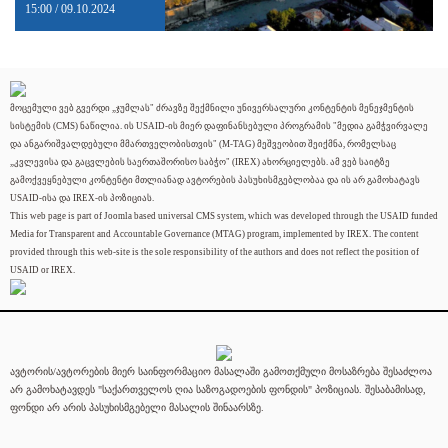
15:00 / 09.10.2024
მოცემული ვებ გვერდი „ჯუმლას" ძრავზე შექმნილი უნივერსალური კონტენტის მენეჯმენტის
სისტემის (CMS) ნაწილია. ის USAID-ის მიერ დაფინანსებული პროგრამის "მედია გამჭვირვალე
და ანგარიშვალდებული მმართველობისთვის" (M-TAG) მეშვეობით შეიქმნა, რომელსაც
„კვლევისა და გაცვლების საერთაშორისო საბჭო" (IREX) ახორციელებს. ამ ვებ საიტზე
გამოქვეყნებული კონტენტი მთლიანად ავტორების პასუხისმგებლობაა და ის არ გამოხატავს
USAID-ისა და IREX-ის პოზიციას.
This web page is part of Joomla based universal CMS system, which was developed through the USAID funded
Media for Transparent and Accountable Governance (MTAG) program, implemented by IREX. The content
provided through this web-site is the sole responsibility of the authors and does not reflect the position of
USAID or IREX.
ავტორის/ავტორების მიერ საინფორმაციო მასალაში გამოთქმული მოსაზრება შესაძლოა
არ გამოხატავდეს "საქართველოს ღია საზოგადოების ფონდის" პოზიციას. შესაბამისად,
ფონდი არ არის პასუხისმგებელი მასალის შინაარსზე.