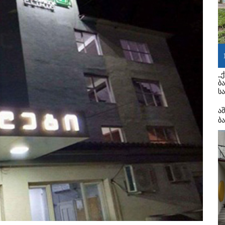
„
ბ
ს
ა
ბ