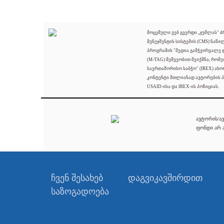
მოცემული ვებ გვერდი „ჯუმლას" 
მენეჯმენტის სისტემის (CMS) ნაწი
პროგრამის "მედია გამჭვირვალე
(M-TAG) მეშვეობით შეიქმნა, რომ
საერთაშორისო საბჭო" (IREX) ახო
კონტენტი მთლიანად ავტორების პ
USAID-ისა და IREX-ის პოზიციას.
ავტორის/ავ
ფონდი არ ა
ჩვენ შესახებ
დაგვიკავშირდით
საზოგადოება