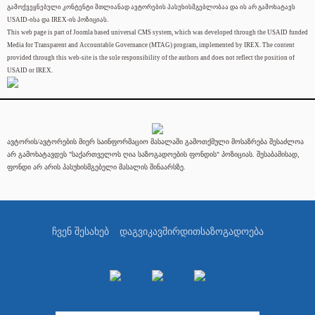
გამოქვეყნებული კონტენტი მთლიანად ავტორების პასუხისმგებლობაა და ის არ გამოხატავს
USAID-ისა და IREX-ის პოზიციას.
This web page is part of Joomla based universal CMS system, which was developed through the USAID funded
Media for Transparent and Accountable Governance (MTAG) program, implemented by IREX. The content
provided through this web-site is the sole responsibility of the authors and does not reflect the position of
USAID or IREX.
ავტორის/ავტორების მიერ საინფორმაციო მასალაში გამოთქმული მოსაზრება შესაძლოა
არ გამოხატავდეს "საქართველოს ღია საზოგადოების ფონდის" პოზიციას. შესაბამისად,
ფონდი არ არის პასუხისმგებელი მასალის შინაარსზე.
ჩვენ შესახებ
დაგვიკავშირდით
საზოგადოება