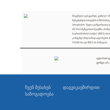
მოცემული ვებ გვერდი „ჯუმლას" 
მენეჯმენტის სისტემის (CMS) ნაწი
პროგრამის "მედია გამჭვირვალე
(M-TAG) მეშვეობით შეიქმნა, რომ
საერთაშორისო საბჭო" (IREX) ახო
კონტენტი მთლიანად ავტორების პ
USAID-ისა და IREX-ის პოზიციას.
ავტორის/ავ
ფონდი არ ა
ჩვენ შესახებ
დაგვიკავშირდით
საზოგადოება