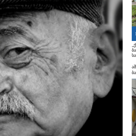
„
ბ
ს
ა
ბ