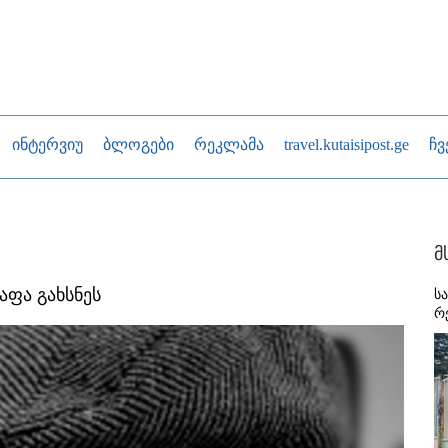
ინტერვიუ
ბლოგები
რეკლამა
travel.kutaisipost.ge
ჩვ
მ
აფა გახსნეს
ს
რ