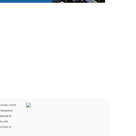
 system, which
Transparent
mented by
he sole
osition of