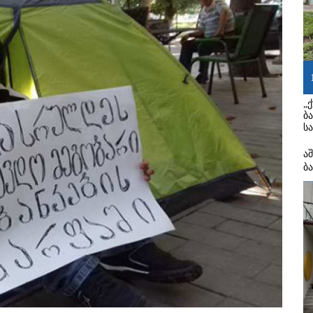
„
ბ
ს
ა
ბ