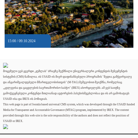
15:00 / 09.10.2024
მოცემული ვებ გვერდი „ჯუმლას" ძრავზე შექმნილი უნივერსალური კონტენტის მენეჯმენტის
სისტემის (CMS) ნაწილია. ის USAID-ის მიერ დაფინანსებული პროგრამის "მედია გამჭვირვალე
და ანგარიშვალდებული მმართველობისთვის" (M-TAG) მეშვეობით შეიქმნა, რომელსაც
„კვლევისა და გაცვლების საერთაშორისო საბჭო" (IREX) ახორციელებს. ამ ვებ საიტზე
გამოქვეყნებული კონტენტი მთლიანად ავტორების პასუხისმგებლობაა და ის არ გამოხატავს
USAID-ისა და IREX-ის პოზიციას.
This web page is part of Joomla based universal CMS system, which was developed through the USAID funded
Media for Transparent and Accountable Governance (MTAG) program, implemented by IREX. The content
provided through this web-site is the sole responsibility of the authors and does not reflect the position of
USAID or IREX.