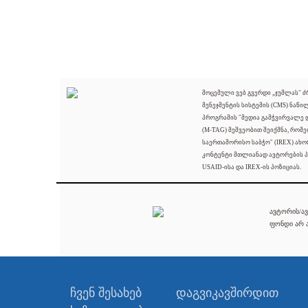
მოცემული ვებ გვერდი „ჯუმლას" 
მენეჯმენტის სისტემის (CMS) ნაწი
პროგრამის "მედია გამჭვირვალე
(M-TAG) მეშვეობით შეიქმნა, რომ
საერთაშორისო საბჭო" (IREX) ახო
კონტენტი მთლიანად ავტორების პ
USAID-ისა და IREX-ის პოზიციას.
ავტორის/ავ
ფონდი არ ა
ჩვენ შესახებ
დაგვიკავშირდით