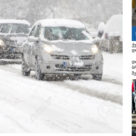
ქ
დ
დ
ბ
შ