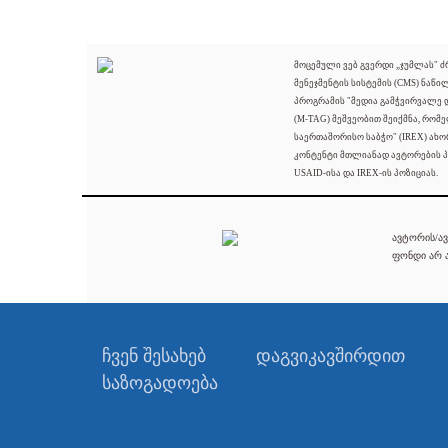
მოცემული ვებ გვერდი „ჯუმლას" 
მენეჯმენტის სისტემის (CMS) ნაწი
პროგრამის "მედია გამჭვირვალე
(M-TAG) მეშვეობით შეიქმნა, რომ
საერთაშორისო საბჭო" (IREX) ახო
კონტენტი მთლიანად ავტორების პ
USAID-ისა და IREX-ის პოზიციას.
ავტორის/ავ
ფონდი არ ა
ჩვენ შესახებ
დაგვიკავშირდით
საზოგადოება