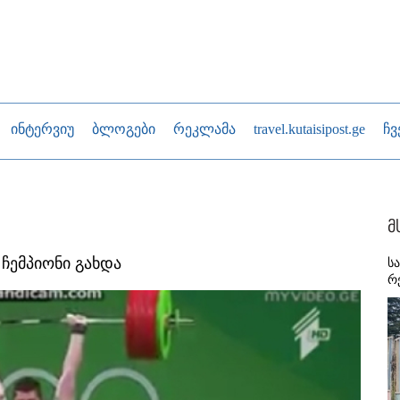
ინტერვიუ
ბლოგები
რეკლამა
travel.kutaisipost.ge
ჩვ
მ
ჩემპიონი გახდა
ს
რ