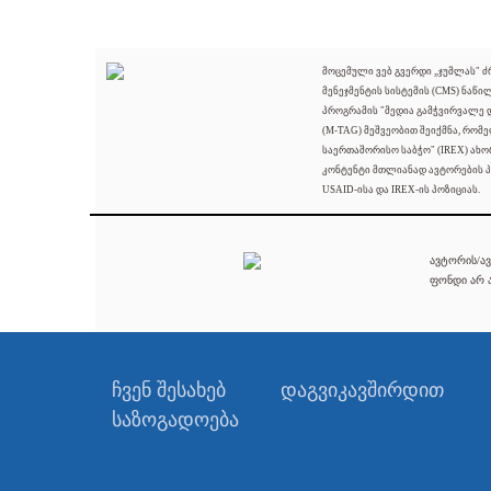
მოცემული ვებ გვერდი „ჯუმლას" 
მენეჯმენტის სისტემის (CMS) ნაწი
პროგრამის "მედია გამჭვირვალე
(M-TAG) მეშვეობით შეიქმნა, რომ
საერთაშორისო საბჭო" (IREX) ახო
კონტენტი მთლიანად ავტორების პ
USAID-ისა და IREX-ის პოზიციას.
ავტორის/ავ
ფონდი არ ა
ჩვენ შესახებ
დაგვიკავშირდით
საზოგადოება