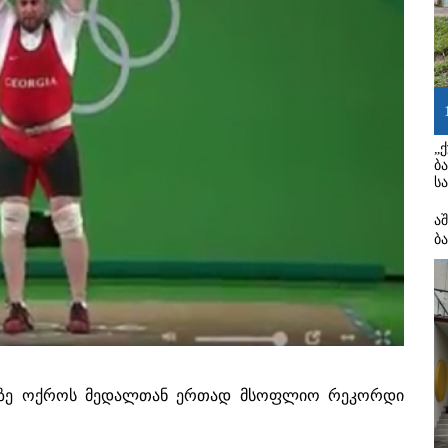
„
ბ
ს
ა
ბ
აზე ოქროს მედალთან ერთად მსოფლიო რეკორდი