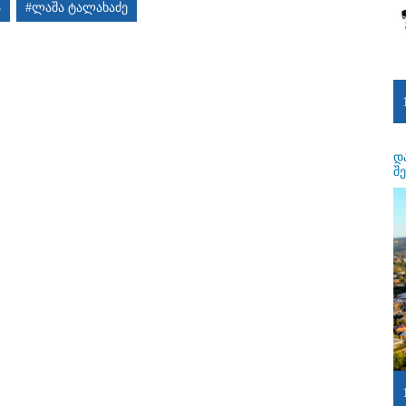
ა
#ლაშა ტალახაძე
დ
შ